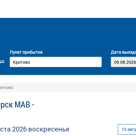
Пункт прибытия
Дата выезд
ритово
рск МАВ -
уста
2026
воскресенье
10
авг