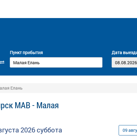
Пункт прибытия
Дата выезд
Малая Елань
рск МАВ - Малая
вгуста
2026
суббота
09
авг