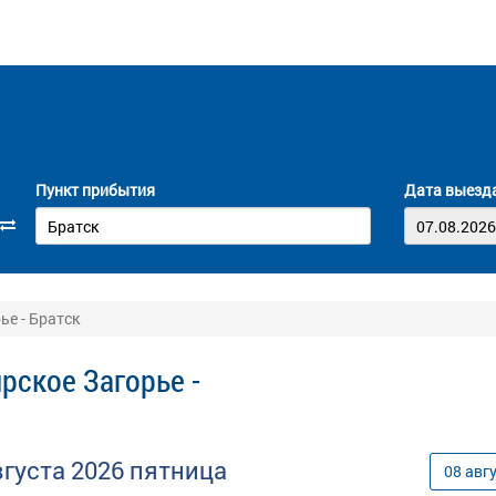
Пункт прибытия
Дата выезд
ье - Братск
рское Загорье -
вгуста
2026
пятница
08
авг