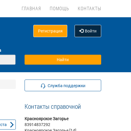
ГЛАВНАЯ
ПОМОЩЬ
КОНТАКТЫ
Регистрация
Войти
а
Служба поддержки
Контакты справочной
Красноярское Загорье
уста
83914837292
Красноярское Загорье [14]