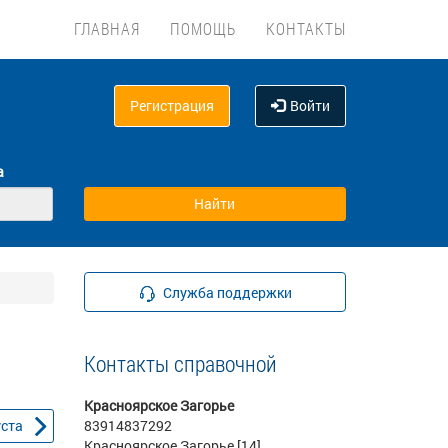
ГЛАВНАЯ
ПОМОЩЬ
КОНТАКТЫ
Регистрация
Войти
а
Служба поддержки
Контакты справочной
Красноярское Загорье
уста
83914837292
Красноярское Загорье [14]