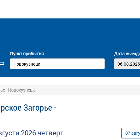
Пункт прибытия
Дата выезд
ье - Новокузнецк
рское Загорье -
вгуста
2026
четверг
07
авг