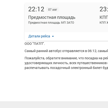
22:12
23
07 авг
Предмостная площадь
КПП
На данной странице вы можете ознакомиться с рас
Предмостная площадь МП ЗАТО
КПП Ж
(желез.).
Ежедневно по маршруту Предмостная площадь - КПП 
Детали рейса
Перевозку пассажиров по данному направлению ос
ООО "ПАТП".
Самый ранний автобус отправляется в 06:12, самый 
Пожалуйста, обратите внимание, что посадка на р
удостоверяющих личность, всех путешественников 
распечатывать посадочный электронный билет буде