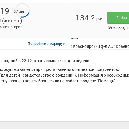
:19
07 авг
134.2
Выбра
руб.
 (желез.)
писанием и купить билет онлайн на автобус Предмостная площадь 
елезногорск
39 свободны
(желез.) курсирует в среднем 15 рейсов.
Подробнее
о маршруте
уществляют следующие перевозчики: Красноярский ф-л AO "Краево
поздний в 22:12, в зависимости от дня недели.
ейс осуществляется при предъявлении оригиналов документов,
(для детей - свидетельство о рождении). Информация о необходим
т указана в вашем бланке или на сайте в разделе "Помощь".