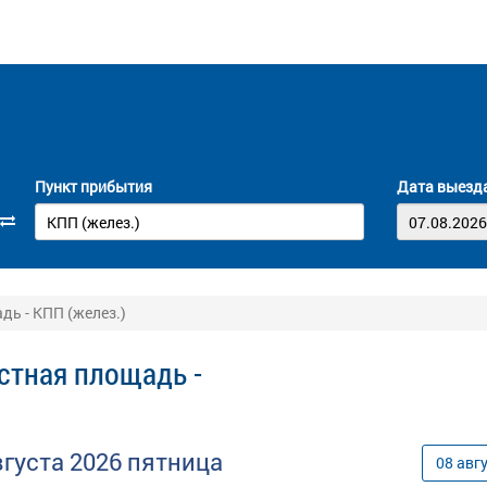
Пункт прибытия
Дата выезд
ь - КПП (желез.)
стная площадь -
вгуста
2026
пятница
08
авг