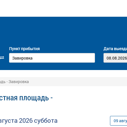
Пункт прибытия
Дата выезд
дь - Завировка
стная площадь -
вгуста
2026
суббота
09
авг