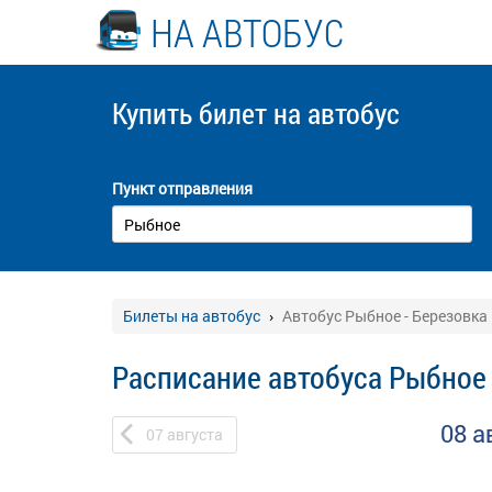
НА АВТОБУС
Купить билет
на автобус
Пункт отправления
Билеты на автобус
Автобус Рыбное - Березовка
Расписание автобуса Рыбное 
08 а
07
августа