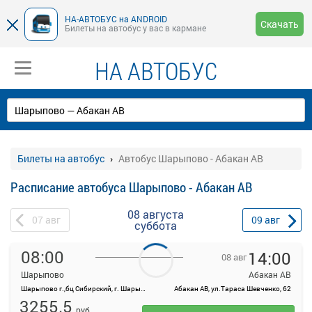
НА-АВТОБУС на ANDROID
Скачать
Билеты на автобус у вас в кармане
НА АВТОБУС
Билеты на автобус
Автобус Шарыпово - Абакан АВ
Расписание автобуса Шарыпово - Абакан АВ
08 августа
07
авг
09
авг
суббота
08:00
14:00
08 авг
Шарыпово
Абакан АВ
Шарыпово г.,бц Сибирский, г. Шарыпово мкр. Пионерный 3/2
Абакан АВ, ул.Тараса Шевченко, 62
На данной странице вы можете ознакомиться с расписанием и
3255.5
купить билет онлайн на автобус Шарыпово - Абакан АВ
руб.