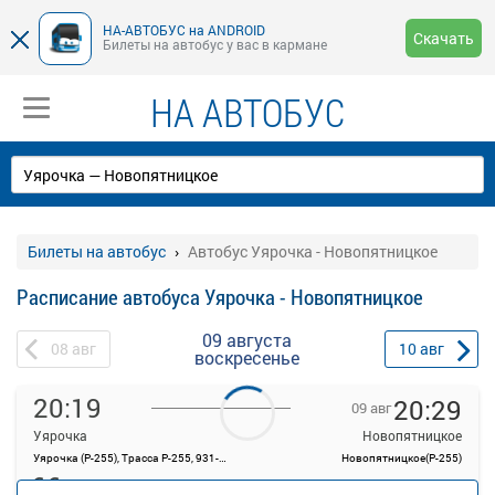
НА-АВТОБУС на ANDROID
Скачать
Билеты на автобус у вас в кармане
НА АВТОБУС
Билеты на автобус
Автобус Уярочка - Новопятницкое
Расписание автобуса Уярочка - Новопятницкое
09 августа
08
авг
10
авг
воскресенье
20:19
20:29
09 авг
Уярочка
Новопятницкое
Уярочка (Р-255), Трасса Р-255, 931-ый километр
Новопятницкое(Р-255)
66
руб.