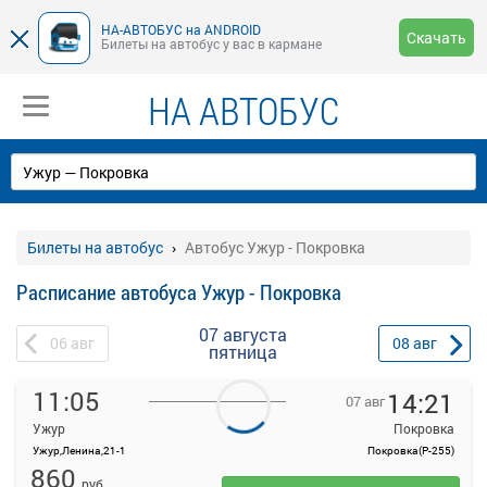
НА-АВТОБУС на ANDROID
Скачать
Билеты на автобус у вас в кармане
НА АВТОБУС
Билеты на автобус
Автобус Ужур - Покровка
Расписание автобуса Ужур - Покровка
07 августа
06
авг
08
авг
пятница
11:05
14:21
07 авг
Ужур
Покровка
Ужур,Ленина,21-1
Покровка(Р-255)
На данной странице вы можете ознакомиться с расписанием и
860
купить билет онлайн на автобус Ужур - Покровка.
руб.