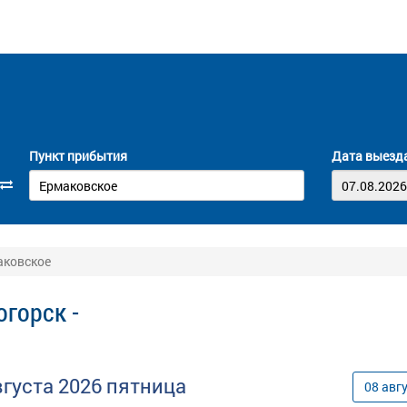
Пункт прибытия
Дата выезд
аковское
горск -
вгуста
2026
пятница
08
авг