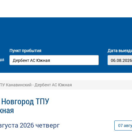
Пункт прибытия
Дата выезд
ПУ Канавинский - Дербент АС Южная
 Новгород ТПУ
жная
вгуста
2026
четверг
07
авг