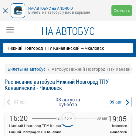
НА-АВТОБУС на ANDROID
Скачать
Билеты на автобус у вас в кармане
НА АВТОБУС
Билеты на автобус
Автобус Нижний Новгород ТПУ Канавинск
Расписание автобуса Нижний Новгород ТПУ
Канавинский - Чкаловск
08 августа
07
авг
09
авг
суббота
16:20
19:05
08 авг
2 ч. 45 м
Нижний Новгород ТПУ Канавинский
Чкаловск
Нижний Новгород АВ ТПУ Канавинский
Чкаловск АС
На данной странице вы можете ознакомиться с расписанием и