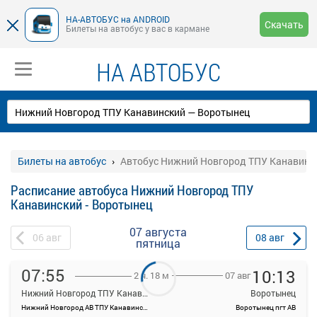
НА-АВТОБУС на ANDROID
Скачать
Билеты на автобус у вас в кармане
НА АВТОБУС
Билеты на автобус
Автобус Нижний Новгород ТПУ Канавинск
Расписание автобуса Нижний Новгород ТПУ
Канавинский - Воротынец
07 августа
06
авг
08
авг
пятница
07:55
10:13
07 авг
2 ч. 18 м
Нижний Новгород ТПУ Канавинский
Воротынец
Нижний Новгород АВ ТПУ Канавинский
Воротынец пгт АВ
На данной странице вы можете ознакомиться с расписанием и