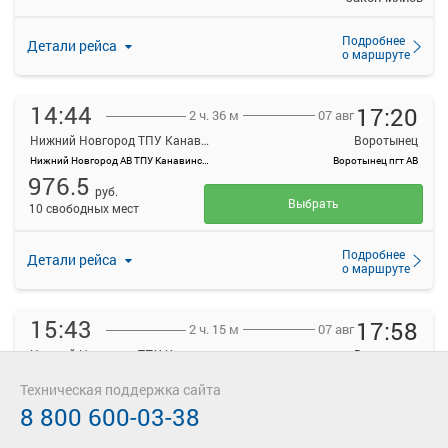
Подробнее
Детали рейса
о маршруте
14:44
17:20
07 авг
2 ч. 36 м
Нижний Новгород ТПУ Канавинский
Воротынец
Нижний Новгород АВ ТПУ Канавинский
Воротынец пгт АВ
976.5
руб.
Выбрать
10 свободных мест
Подробнее
Детали рейса
о маршруте
15:43
17:58
07 авг
2 ч. 15 м
Нижний Новгород ТПУ Канавинский
Воротынец
Нижний Новгород АВ ТПУ Канавинский
Воротынец пгт АВ
Техническая поддержка сайта
976.5
руб.
Места
8 800 600-03-38
закончились