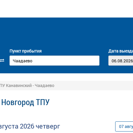
Пункт прибытия
Дата выезд
ПУ Канавинский - Чаадаево
 Новгород ТПУ
вгуста
2026
четверг
07
авг