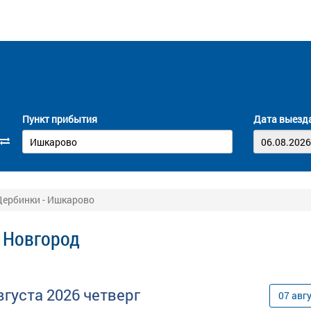
Пункт прибытия
Дата выезд
ербинки - Ишкарово
 Новгород
вгуста
2026
четверг
07
авг