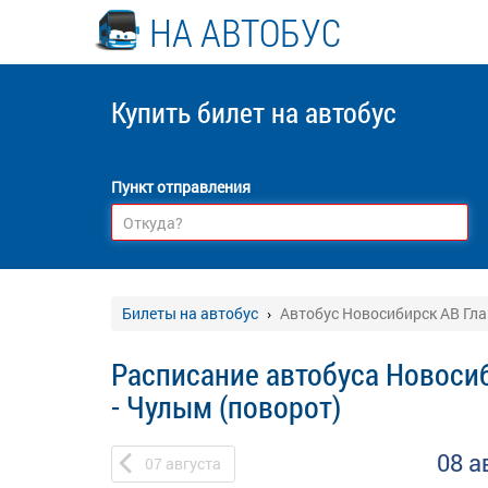
НА АВТОБУС
Купить билет
на автобус
Пункт отправления
Билеты на автобус
Автобус Новосибирск АВ Гла
Расписание автобуса Новоси
- Чулым (поворот)
08 а
07
августа