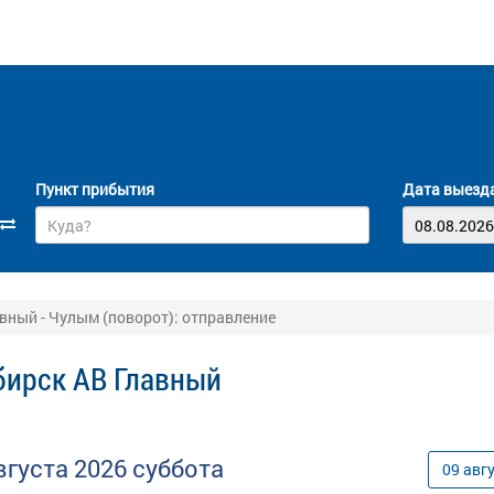
Пункт прибытия
Дата выезд
вный - Чулым (поворот): отправление
бирск АВ Главный
вгуста
2026
суббота
09
авг