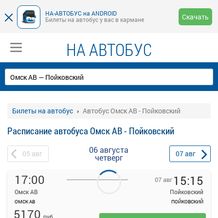
НА-АВТОБУС на ANDROID
Скачать
Билеты на автобус у вас в кармане
НА АВТОБУС
Билеты на автобус
Автобус Омск АВ - Пойковский
Расписание автобуса Омск АВ - Пойковский
06 августа
05
авг
07
авг
четверг
17:00
15:15
07 авг
Омск АВ
Пойковский
ОМСК АВ
ПОЙКОВСКИЙ
На данной странице вы можете ознакомиться с расписанием и
5170
купить билет онлайн на автобус Омск АВ - Пойковский.
руб.