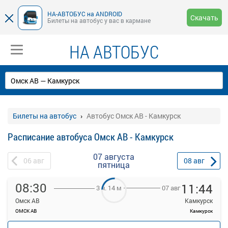
НА-АВТОБУС на ANDROID
Скачать
Билеты на автобус у вас в кармане
НА АВТОБУС
Билеты на автобус
Автобус Омск АВ - Камкурск
Расписание автобуса Омск АВ - Камкурск
07 августа
06
авг
08
авг
пятница
08:30
11:44
07 авг
3 ч. 14 м
Омск АВ
Камкурск
ОМСК АВ
Камкурск
—
руб.