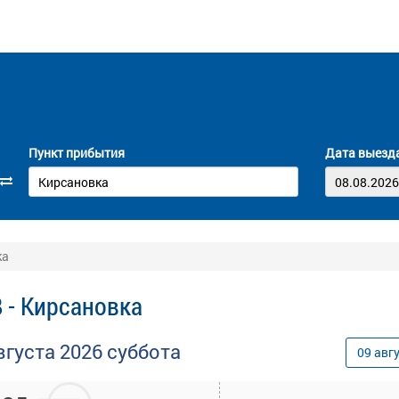
Пункт прибытия
Дата выезд
ка
 - Кирсановка
вгуста
2026
суббота
09
авг