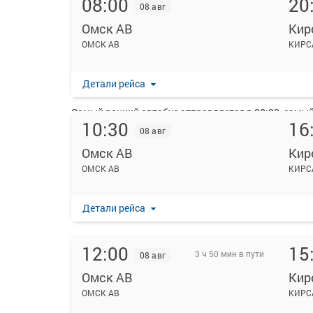
08:00
20
08 авг
Омск АВ
Кир
На данной странице вы можете ознакомиться с расп
ОМСК АВ
КИРС
Ежедневно по маршруту Омск АВ - Кирсановка курси
Перевозку пассажиров по данному направлению ос
Детали рейса
"Большеречьеавтотранс".
Самый ранний автобус отправляется в 08:00, самый 
10:30
16
08 авг
Пожалуйста, обратите внимание, что посадка на р
удостоверяющих личность, всех путешественников 
Омск АВ
Кир
распечатывать посадочный электронный билет буде
ОМСК АВ
КИРС
Детали рейса
12:00
15
3 ч 50 мин в пути
08 авг
Омск АВ
Кир
ОМСК АВ
КИРС