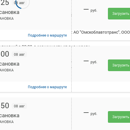
:25
08 авг
—
руб.
сановка
Загрузить
исанием и купить билет онлайн на автобус Омск АВ - Кирсановка.
АНОВКА
рует в среднем 8 рейсов.
уществляют следующие перевозчики: АО "Омскоблавтотранс", ООО
Подробнее
о маршруте
поздний в 20:00, в зависимости от дня недели.
:00
08 авг
ейс осуществляется при предъявлении оригиналов документов,
—
(для детей - свидетельство о рождении). Информация о необходим
руб.
сановка
Загрузить
т указана в вашем бланке или на сайте в разделе "Помощь".
АНОВКА
Подробнее
о маршруте
:50
08 авг
—
руб.
сановка
Загрузить
АНОВКА