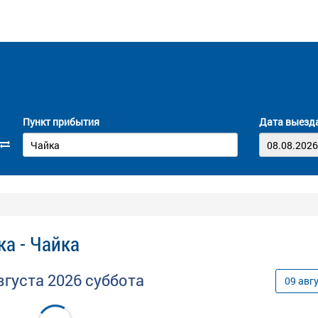
Пункт прибытия
Дата выезд
а - Чайка
вгуста
2026
суббота
09
авг