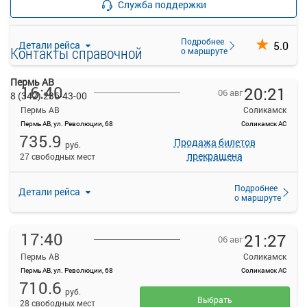
Служба поддержки
прекращена
8 свободных мест
Подробнее
5.0
Детали рейса
Контакты справочной
о маршруте
Пермь АВ
16:40
20:21
06 авг
8 (342) 236-43-00
Пермь АВ
Соликамск
Пермь АВ, ул. Революции, 68
Соликамск АС
735.9
Продажа билетов
руб.
прекращена
27 свободных мест
Подробнее
Детали рейса
о маршруте
17:40
21:27
06 авг
Пермь АВ
Соликамск
Пермь АВ, ул. Революции, 68
Соликамск АС
710.6
руб.
Выбрать
28 свободных мест