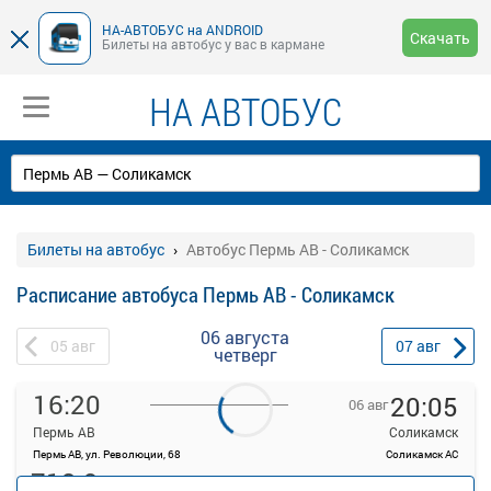
НА-АВТОБУС на ANDROID
Скачать
Билеты на автобус у вас в кармане
НА АВТОБУС
Билеты на автобус
Автобус Пермь АВ - Соликамск
Расписание автобуса Пермь АВ - Соликамск
06 августа
05
авг
07
авг
четверг
16:20
20:05
06 авг
Пермь АВ
Соликамск
Пермь АВ, ул. Революции, 68
Соликамск АС
713.9
Продажа билетов
руб.