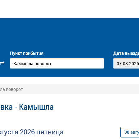
Пункт прибытия
Дата выезд
шла поворот
евка - Камышла
вгуста
2026
пятница
08
авг