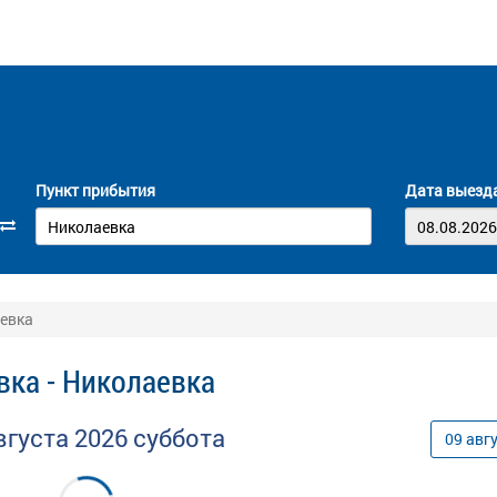
Пункт прибытия
Дата выезд
аевка
вка - Николаевка
вгуста
2026
суббота
09
авг