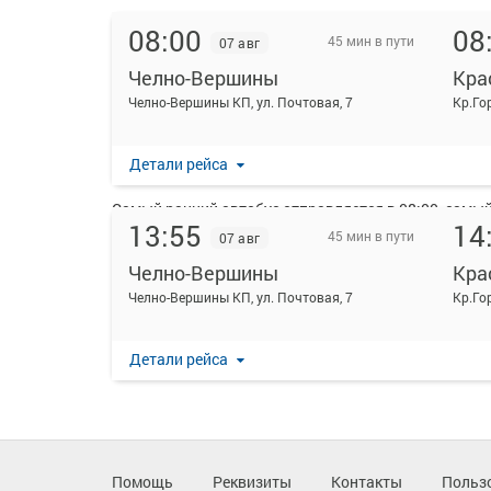
08:00
08
45 мин в пути
07 авг
Челно-Вершины
Кра
На данной странице вы можете ознакомиться с рас
Челно-Вершины КП, ул. Почтовая, 7
Кр.Го
Городок.
Ежедневно по маршруту Челно-Вершины - Красный Г
Детали рейса
Перевозку пассажиров по данному направлению ос
Самый ранний автобус отправляется в 08:00, самый 
13:55
14
45 мин в пути
07 авг
Пожалуйста, обратите внимание, что посадка на р
удостоверяющих личность, всех путешественников 
Челно-Вершины
Кра
распечатывать посадочный электронный билет буде
Челно-Вершины КП, ул. Почтовая, 7
Кр.Го
Детали рейса
Помощь
Реквизиты
Контакты
Польз