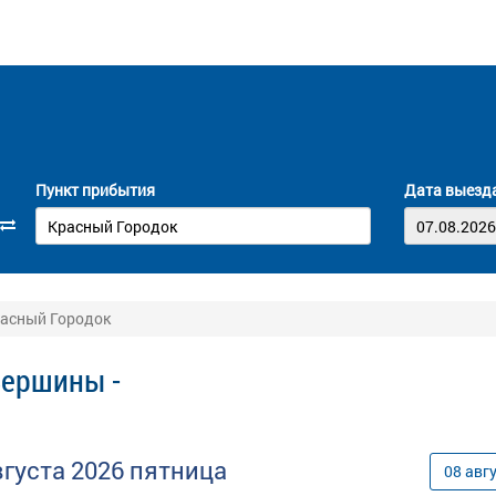
Пункт прибытия
Дата выезд
расный Городок
Вершины -
вгуста
2026
пятница
08
авг