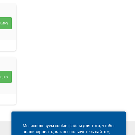
 цену
ный
ости
 цену
Мы используем cookie-файлы для того, чтобы
анализировать, как вы пользуетесь сайтом,
Техническая поддержка сайта