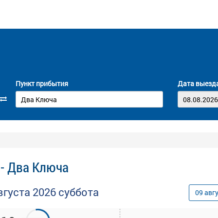
Пункт прибытия
Дата выезд
а
 - Два Ключа
вгуста
2026
суббота
09
авг