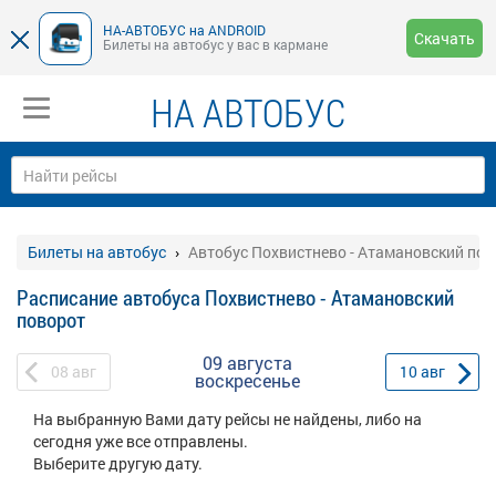
НА-АВТОБУС на ANDROID
Скачать
Билеты на автобус у вас в кармане
НА АВТОБУС
Билеты на автобус
Автобус Похвистнево - Атамановский пов
Расписание автобуса Похвистнево - Атамановский
поворот
09 августа
08
авг
10
авг
воскресенье
На выбранную Вами дату рейсы не найдены, либо на
сегодня уже все отправлены.
Выберите другую дату.