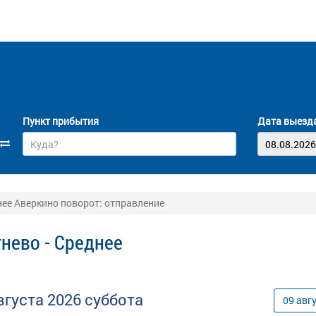
Пункт прибытия
Дата выезд
нее Аверкино поворот: отправление
нево - Среднее
вгуста
2026
суббота
09
авг