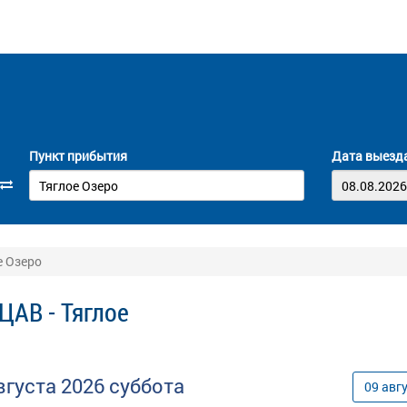
Пункт прибытия
Дата выезд
е Озеро
ЦАВ - Тяглое
вгуста
2026
суббота
09
авг