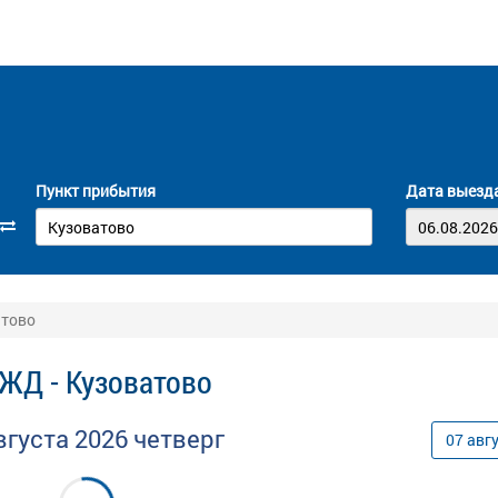
Пункт прибытия
Дата выезд
атово
ЖД - Кузоватово
вгуста
2026
четверг
07
авг