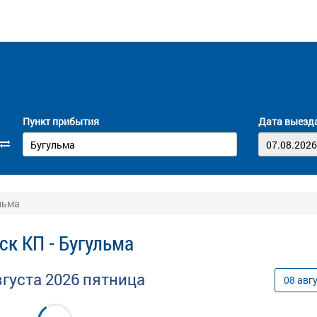
Пункт прибытия
Дата выезд
льма
ск КП - Бугульма
вгуста
2026
пятница
08
авг