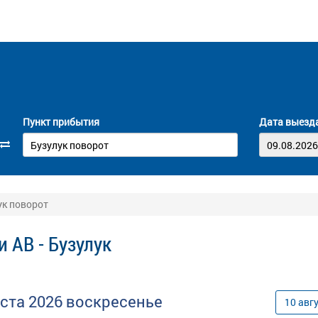
Пункт прибытия
Дата выезд
ук поворот
 АВ - Бузулук
уста
2026
воскресенье
10
авг