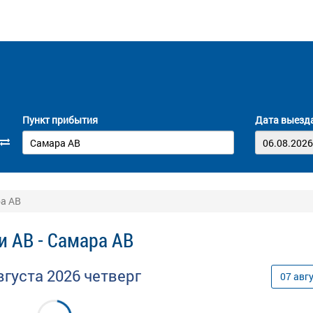
Пункт прибытия
Дата выезд
ра АВ
и АВ - Самара АВ
вгуста
2026
четверг
07
авг