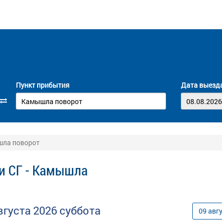
Пункт прибытия
Дата выезд
шла поворот
и СГ - Камышла
вгуста
2026
суббота
09
авг