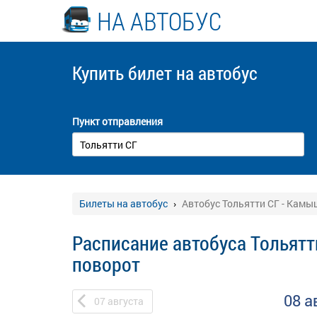
НА АВТОБУС
Купить билет
на автобус
Пункт отправления
Билеты на автобус
Автобус Тольятти СГ - Камы
Расписание автобуса Тольятт
поворот
08 а
07
августа