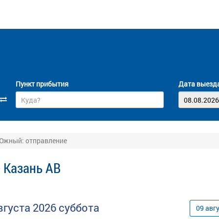
Пункт прибытия
Дата выезд
 Южный: отправление
- Казань АВ
вгуста
2026
суббота
09
авг