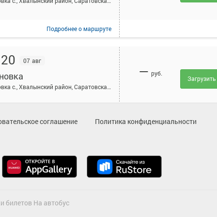
Ивановка с., Хвалынский район, Саратовская область
Подробнее
о маршруте
:20
07 авг
—
руб.
новка
Загрузить
Ивановка с., Хвалынский район, Саратовская область
Подробнее
о маршруте
овательское соглашение
Политика конфиденциальности
396
Выбра
руб.
новка
Ивановка с., Хвалынский район, Саратовская область
ТРАНЗ
Подробнее
о маршруте
и билетов На автобус