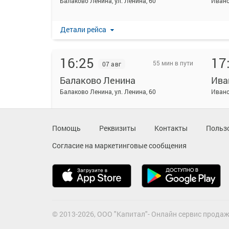
Балаково Ленина, ул. Ленина, 60
Детали рейса
16:25
17
55 мин в пути
07 авг
Балаково Ленина
Ива
Балаково Ленина, ул. Ленина, 60
Детали рейса
Помощь
Реквизиты
Контакты
Польз
Согласие на маркетинговые сообщения
18:10
- : -
07 авг
Балаково Ленина
Ива
Балаково Ленина, ул. Ленина, 60
Детали рейса
© 2013-2026, ООО "Капитал"- Онлайн сервис продаж