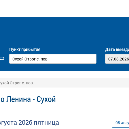
Пункт прибытия
Дата выезд
ухой Отрог с. пов.
о Ленина - Сухой
вгуста
2026
пятница
08
авг