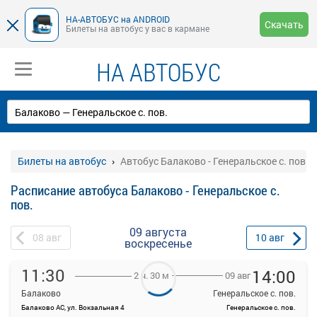
НА-АВТОБУС на ANDROID
Скачать
Билеты на автобус у вас в кармане
НА АВТОБУС
Билеты на автобус
Автобус Балаково - Генеральское с. пов.
Расписание автобуса Балаково - Генеральское с.
пов.
09 августа
08
авг
10
авг
воскресенье
11:30
14:00
09 авг
2 ч. 30 м
Балаково
Генеральское с. пов.
Балаково АС, ул. Вокзальная 4
Генеральское с. пов.
На данной странице вы можете ознакомиться с расписанием и