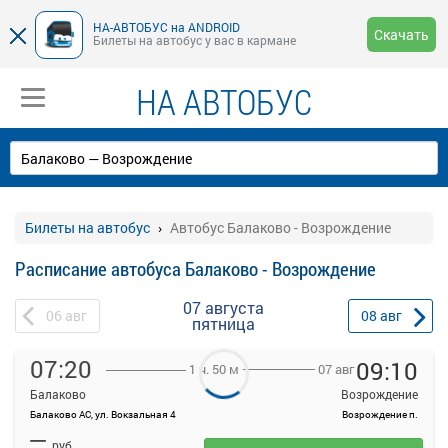
НА-АВТОБУС на ANDROID
Скачать
Билеты на автобус у вас в кармане
НА АВТОБУС
Билеты на автобус
Автобус Балаково - Возрождение
Расписание автобуса Балаково - Возрождение
07 августа
06
авг
08
авг
пятница
07:20
09:10
07 авг
1 ч. 50 м
Балаково
Возрождение
Балаково АС, ул. Вокзальная 4
Возрождение п.
На данной странице вы можете ознакомиться с расписанием и
—
купить билет онлайн на автобус Балаково - Возрождение.
руб.