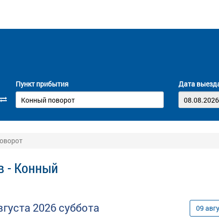
Пункт прибытия
Дата выезд
поворот
в - Конный
вгуста
2026
суббота
09
авг