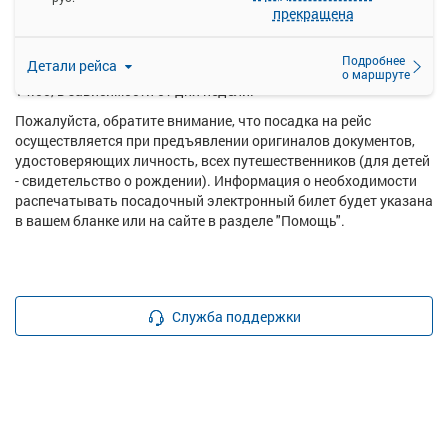
прекращена
Перевозку пассажиров по данному направлению
осуществляют следующие перевозчики: БалАП ООО.
Подробнее
Детали рейса
Самый ранний автобус отправляется в 06:20, самый поздний в
о маршруте
14:00, в зависимости от дня недели.
Пожалуйста, обратите внимание, что посадка на рейс
осуществляется при предъявлении оригиналов документов,
удостоверяющих личность, всех путешественников (для детей
- свидетельство о рождении). Информация о необходимости
распечатывать посадочный электронный билет будет указана
в вашем бланке или на сайте в разделе "Помощь".
Служба поддержки