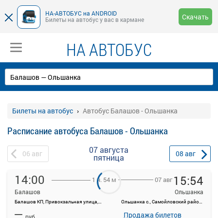
НА-АВТОБУС на ANDROID
Скачать
Билеты на автобус у вас в кармане
НА АВТОБУС
Билеты на автобус
Автобус Балашов - Ольшанка
Расписание автобуса Балашов - Ольшанка
07 августа
06
авг
08
авг
пятница
14:00
15:54
07 авг
1 ч. 54 м
Балашов
Ольшанка
Балашов КП, Привокзальная улица, д. 1
Ольшанка с., Самойловский район, Саратовская область
На данной странице вы можете ознакомиться с расписанием и
—
купить билет онлайн на автобус Балашов - Ольшанка.
Продажа билетов
руб.