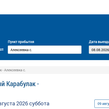
Пункт прибытия
Дата выезд
- Алексеевка с.
й Карабулак -
вгуста
2026
суббота
09
авг