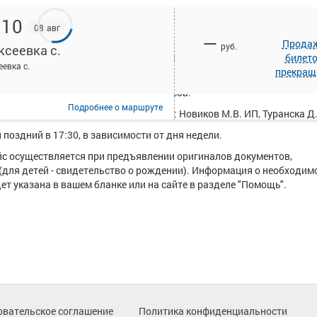
:10
08 авг
—
Прода
руб.
ксеевка с.
исанием и купить билет онлайн на автобус Базарный Карабулак -
билет
еевка с.
прекращ
еевка с. курсирует в среднем 11 рейсов.
Подробнее
о маршруте
ществляют следующие перевозчики: Новиков М.В. ИП, Туранска Д.
поздний в 17:30, в зависимости от дня недели.
ейс осуществляется при предъявлении оригиналов документов,
(для детей - свидетельство о рождении). Информация о необходим
т указана в вашем бланке или на сайте в разделе "Помощь".
овательское соглашение
Политика конфиденциальности