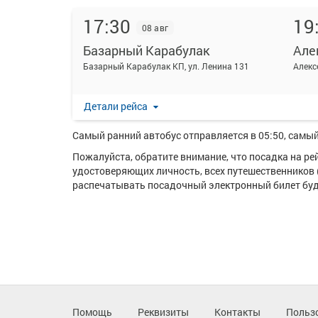
17:30
19
08 авг
Базарный Карабулак
Але
На данной странице вы можете ознакомиться с расп
Базарный Карабулак КП, ул. Ленина 131
Алекс
Алексеевка с..
Ежедневно по маршруту Базарный Карабулак - Алекс
Детали рейса
Перевозку пассажиров по данному направлению осу
Самый ранний автобус отправляется в 05:50, самый 
Пожалуйста, обратите внимание, что посадка на р
удостоверяющих личность, всех путешественников 
распечатывать посадочный электронный билет буде
Помощь
Реквизиты
Контакты
Польз