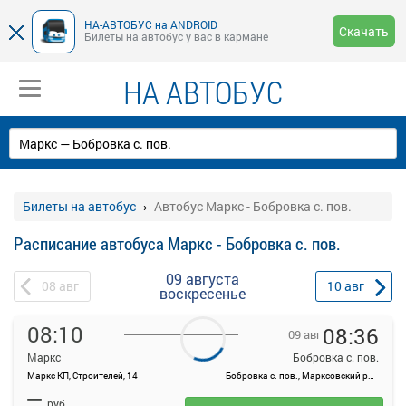
НА-АВТОБУС на ANDROID
Скачать
Билеты на автобус у вас в кармане
НА АВТОБУС
Билеты на автобус
Автобус Маркс - Бобровка с. пов.
Расписание автобуса Маркс - Бобровка с. пов.
09 августа
08
авг
10
авг
воскресенье
08:10
08:36
09 авг
Маркс
Бобровка с. пов.
Маркс КП, Строителей, 14
Бобровка с. пов., Марксовский район, Саратовская область
На данной странице вы можете ознакомиться с расписанием и
—
купить билет онлайн на автобус Маркс - Бобровка с. пов..
руб.