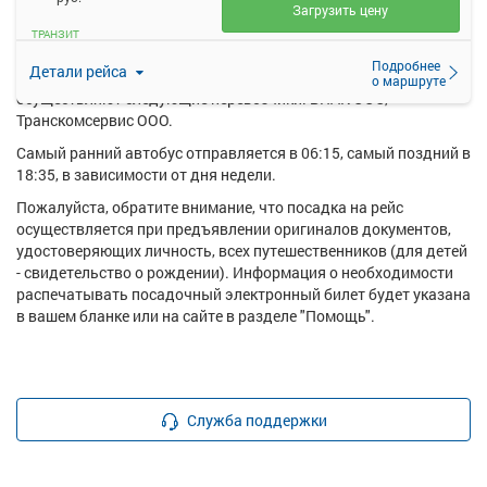
Загрузить цену
Ежедневно по маршруту Маркс - Бобровка с. пов. курсирует в
ТРАНЗИТ
среднем 12 рейсов.
Подробнее
Детали рейса
Перевозку пассажиров по данному направлению
о маршруте
осуществляют следующие перевозчики: БПАК ООО,
Транскомсервис ООО.
Самый ранний автобус отправляется в 06:15, самый поздний в
18:35, в зависимости от дня недели.
Пожалуйста, обратите внимание, что посадка на рейс
осуществляется при предъявлении оригиналов документов,
удостоверяющих личность, всех путешественников (для детей
- свидетельство о рождении). Информация о необходимости
распечатывать посадочный электронный билет будет указана
в вашем бланке или на сайте в разделе "Помощь".
Служба поддержки