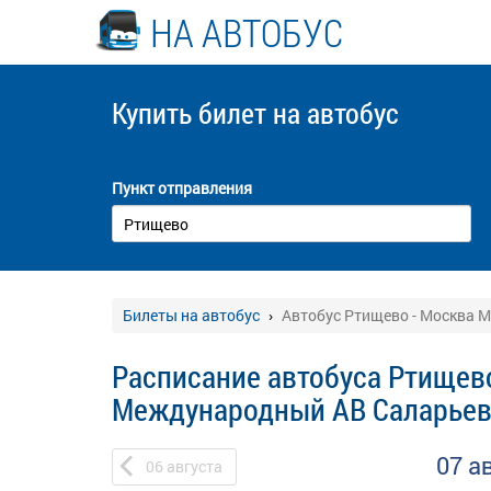
НА АВТОБУС
Купить билет
на автобус
Пункт отправления
Билеты на автобус
Автобус Ртищево - Москва 
Расписание автобуса Ртищев
Международный АВ Саларье
07 а
06
августа