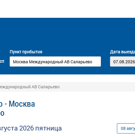
Пункт прибытия
Дата выезд
Международный АВ Саларьево
о - Москва
во
вгуста
2026
пятница
08
авг