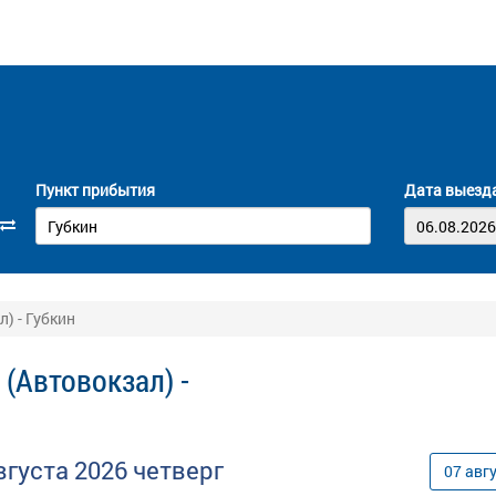
Пункт прибытия
Дата выезд
) - Губкин
(Автовокзал) -
вгуста
2026
четверг
07
авг