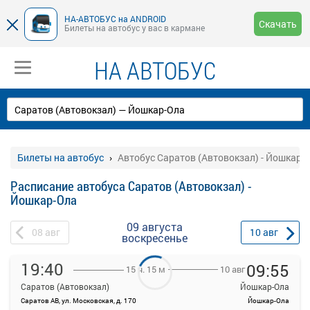
НА-АВТОБУС на ANDROID
Скачать
Билеты на автобус у вас в кармане
НА АВТОБУС
Билеты на автобус
Автобус Саратов (Автовокзал) - Йошкар-
Расписание автобуса Саратов (Автовокзал) -
Йошкар-Ола
09 августа
08
авг
10
авг
воскресенье
19:40
09:55
10 авг
15 ч. 15 м
Саратов (Автовокзал)
Йошкар-Ола
Саратов АВ, ул. Московская, д. 170
Йошкар-Ола
На данной странице вы можете ознакомиться с расписанием и