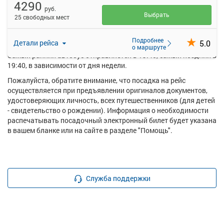
4290
купить билет онлайн на автобус Саратов (Автовокзал) -
руб.
Йошкар-Ола стоимостью от 3900 рублей.
Выбрать
25 свободных мест
Перевозку пассажиров по данному направлению
осуществляют следующие перевозчики: Автолига ТК ООО.
Подробнее
5.0
Детали рейса
о маршруте
Самый ранний автобус отправляется в 19:40, самый поздний в
19:40, в зависимости от дня недели.
Пожалуйста, обратите внимание, что посадка на рейс
осуществляется при предъявлении оригиналов документов,
удостоверяющих личность, всех путешественников (для детей
- свидетельство о рождении). Информация о необходимости
распечатывать посадочный электронный билет будет указана
в вашем бланке или на сайте в разделе "Помощь".
Служба поддержки