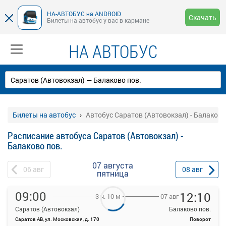
НА-АВТОБУС на ANDROID
Скачать
Билеты на автобус у вас в кармане
НА АВТОБУС
Билеты на автобус
Автобус Саратов (Автовокзал) - Балаково
Расписание автобуса Саратов (Автовокзал) -
Балаково пов.
07 августа
06
авг
08
авг
пятница
09:00
12:10
07 авг
3 ч. 10 м
Саратов (Автовокзал)
Балаково пов.
Саратов АВ, ул. Московская, д. 170
Поворот
На данной странице вы можете ознакомиться с расписанием и