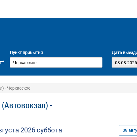
Пункт прибытия
Дата выезд
) - Черкасское
(Автовокзал) -
вгуста
2026
суббота
09
авг