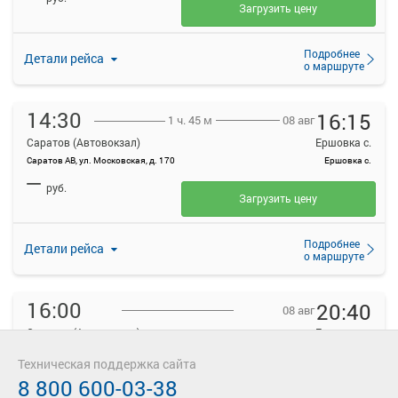
Загрузить цену
Подробнее
Детали рейса
о маршруте
14:30
16:15
08 авг
1 ч. 45 м
Саратов (Автовокзал)
Ершовка с.
Саратов АВ, ул. Московская, д. 170
Ершовка с.
—
руб.
Загрузить цену
Подробнее
Детали рейса
о маршруте
16:00
20:40
08 авг
Саратов (Автовокзал)
Ершовка с.
Саратов АВ, ул. Московская, д. 170
Ершовка с.
Техническая поддержка сайта
—
руб.
8 800 600-03-38
Загрузить цену