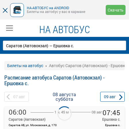
НА-АВТОБУС на ANDROID
Скачать
Билеты на автобус у вас в кармане
НА АВТОБУС
Билеты на автобус
Автобус Саратов (Автовокзал) - Ершовка 
Расписание автобуса Саратов (Автовокзал) -
Ершовка с.
08 августа
07
авг
09
авг
суббота
06:00
07:45
08 авг
1 ч. 45 м
Саратов (Автовокзал)
Ершовка с.
Саратов АВ, ул. Московская, д. 170
Ершовка с.
На данной странице вы можете ознакомиться с расписанием и