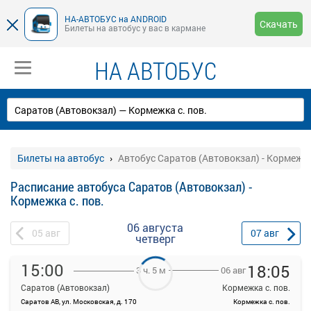
НА-АВТОБУС на ANDROID
Скачать
Билеты на автобус у вас в кармане
НА АВТОБУС
Билеты на автобус
Автобус Саратов (Автовокзал) - Кормежка
Расписание автобуса Саратов (Автовокзал) -
Кормежка с. пов.
06 августа
05
авг
07
авг
четверг
15:00
18:05
06 авг
3 ч. 5 м
Саратов (Автовокзал)
Кормежка с. пов.
Саратов АВ, ул. Московская, д. 170
Кормежка с. пов.
На данной странице вы можете ознакомиться с расписанием и